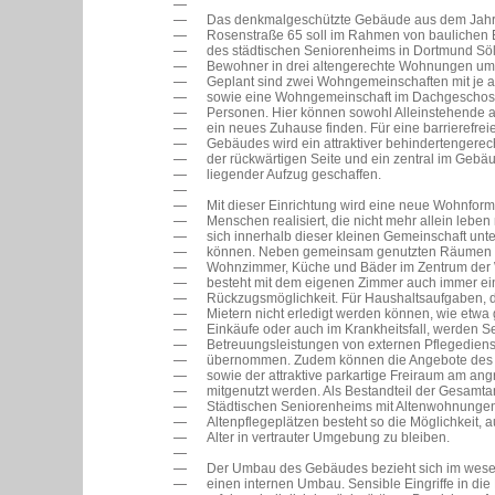
Das denkmalgeschützte Gebäude aus dem Jahr
Rosenstraße 65 soll im Rahmen von baulichen
des städtischen Seniorenheims in Dortmund Söl
Bewohner in drei altengerechte Wohnungen u
Geplant sind zwei Wohngemeinschaften mit je 
sowie eine Wohngemeinschaft im Dachgeschoss
Personen. Hier können sowohl Alleinstehende 
ein neues Zuhause finden. Für eine barrierefre
Gebäudes wird ein attraktiver behindertengere
der rückwärtigen Seite und ein zentral im Geb
liegender Aufzug geschaffen.
Mit dieser Einrichtung wird eine neue Wohnform 
Menschen realisiert, die nicht mehr allein lebe
sich innerhalb dieser kleinen Gemeinschaft unte
können. Neben gemeinsam genutzten Räumen 
Wohnzimmer, Küche und Bäder im Zentrum de
besteht mit dem eigenen Zimmer auch immer ei
Rückzugsmöglichkeit. Für Haushaltsaufgaben, 
Mietern nicht erledigt werden können, wie etwa
Einkäufe oder auch im Krankheitsfall, werden S
Betreuungsleistungen von externen Pflegedien
übernommen. Zudem können die Angebote des
sowie der attraktive parkartige Freiraum am a
mitgenutzt werden. Als Bestandteil der Gesamt
Städtischen Seniorenheims mit Altenwohnunge
Altenpflegeplätzen besteht so die Möglichkeit, 
Alter in vertrauter Umgebung zu bleiben.
Der Umbau des Gebäudes bezieht sich im wesen
einen internen Umbau. Sensible Eingriffe in di